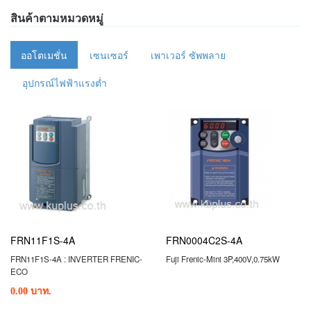
สินค้าตามหมวดหมู่
ออโตเมชั่น
เซนเซอร์
เพาเวอร์ ซัพพลาย
อุปกรณ์ไฟฟ้าแรงต่ำ
FRN11F1S-4A
FRN0004C2S-4A
FRN11F1S-4A : INVERTER FRENIC-
Fuji Frenic-Mini 3P,400V,0.75kW
ECO
0.00 บาท.