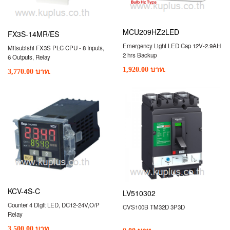
MCU209HZ2LED
FX3S-14MR/ES
Emergency Light LED Cap 12V-2.9AH
Mitsubishi FX3S PLC CPU - 8 Inputs,
2 hrs Backup
6 Outputs, Relay
1,920.00 บาท.
3,770.00 บาท.
KCV-4S-C
LV510302
Counter 4 Digit LED, DC12-24V,O/P
CVS100B TM32D 3P3D
Relay
3,500.00 บาท.