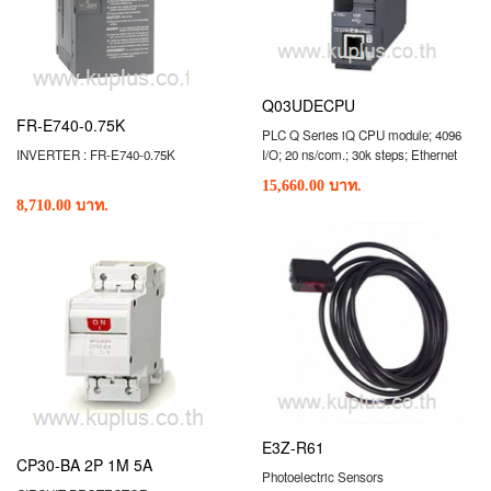
Q03UDECPU
FR-E740-0.75K
PLC Q Series iQ CPU module; 4096
INVERTER : FR-E740-0.75K
I/O; 20 ns/com.; 30k steps; Ethernet
int.
15,660.00 บาท.
8,710.00 บาท.
E3Z-R61
CP30-BA 2P 1M 5A
Photoelectric Sensors