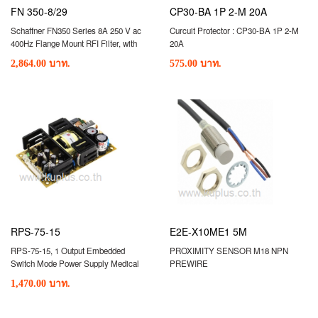
FN 350-8/29
CP30-BA 1P 2-M 20A
Schaffner FN350 Series 8A 250 V ac
Curcuit Protector : CP30-BA 1P 2-M
400Hz Flange Mount RFI Filter, with
20A
Screw Terminals
2,864.00 บาท.
575.00 บาท.
RPS-75-15
E2E-X10ME1 5M
RPS-75-15, 1 Output Embedded
PROXIMITY SENSOR M18 NPN
Switch Mode Power Supply Medical
PREWIRE
Approved 75W 15V 5A
1,470.00 บาท.