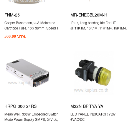
FNM-25
MR-ENECBL20M-H
Cooper Bussmann, 25A Melamine
IP 67, Long bending life For HF-
Cartridge Fuse, 10 x 38mm, Speed T
JP11K1M, 15K1M, 11K1M4, 15K1M4,
20m
560.00 บาท.
HRPG-300-24RS
M22N-BP-TYA-YA
Mean Well, 336W Embedded Switch
LED PANEL INDICATOR YLW
Mode Power Supply SMPS, 24V dc,
6VAC/DC
Enclosed