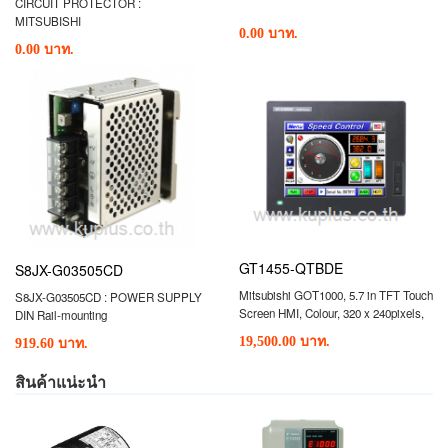
CIRCUIT PROTECTOR :
MITSUBISHI
0.00 บาท.
0.00 บาท.
GT1455-QTBDE
S8JX-G03505CD
Mitsubishi GOT1000, 5.7 in TFT Touch
S8JX-G03505CD : POWER SUPPLY
Screen HMI, Colour, 320 x 240pixels,
DIN Rail-mounting
164 x 135 x 55 mm
19,500.00 บาท.
919.60 บาท.
สินค้าแน่ะนำ