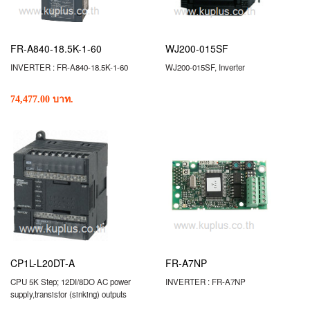
FR-A840-18.5K-1-60
WJ200-015SF
INVERTER : FR-A840-18.5K-1-60
WJ200-015SF, Inverter
74,477.00 บาท.
CP1L-L20DT-A
FR-A7NP
CPU 5K Step; 12DI/8DO AC power
INVERTER : FR-A7NP
supply,transistor (sinking) outputs