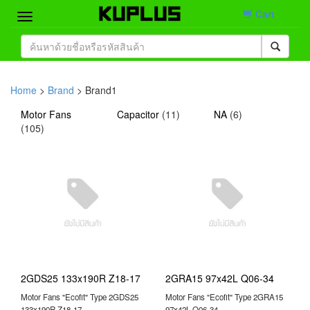
Cart
Home
Brand
Home
>
Brand
> Brand1
Product
Motor Fans
Capacitor
(
11
)
NA
(
6
)
(
105
)
Contact
2GDS25 133x190R Z18-17
2GRA15 97x42L Q06-34
Motor Fans "Ecofit" Type 2GDS25
Motor Fans "Ecofit" Type 2GRA15
133x190R Z18-17
97x42L Q06-34