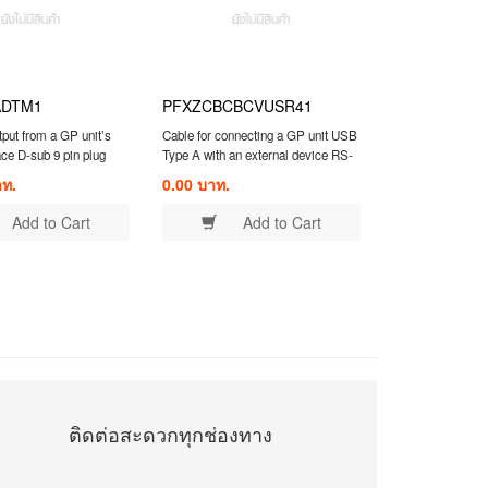
ADTM1
PFXZCBCBCVUSR41
put from a GP unit’s
Cable for connecting a GP unit USB
face D-sub 9 pin plug
Type A with an external device RS-
h an RS-422 terminal
422/RS-485
าท.
0.00 บาท.
Add to Cart
Add to Cart
ติดต่อสะดวกทุกช่องทาง