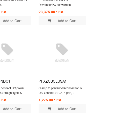
cs
DeveloperPC software to
communicate with GP via Ethernet
บาท.
23,375.00 บาท.
Add to Cart
Add to Cart
CNDC1
PFXZCBCLUSA1
o connect DC power
Clamp to prevent disconnection of
s Straight type, 5
USB cable USB/A, 1 port, 5
clamps/set
บาท.
1,275.00 บาท.
Add to Cart
Add to Cart