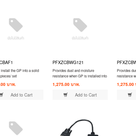
CBAF1
PFXZCBWG121
PFXZCB
install the GP into a solid
Provides dust and moisture
Provides du
 pieces/ set
resistance when GP is installed into
resistance w
a solid panel 1 piece /12.1-inch &
a solid panel
.00 บาท.
1,275.00 บาท.
1,275.00 
10.4-inch TW models Installation
models Insta
Gasket
Add to Cart
Add to Cart