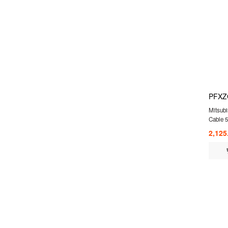
PFXZ
Mitsub
Cable 
2,125