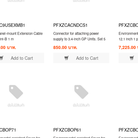
C9USEXMB1
PFXZCACNDCS1
PFXZCB
nel-mount Extension Cable
Connector for attaching power
Environmenta
ni-B 1 m
supply to 3.4-inch GP Units. Set 5
12.1 inch 1 
connectors
.00 บาท.
850.00 บาท.
7,225.00 
Add to Cart
Add to Cart
CBOP71
PFXZCBOP61
PFXZCB
mental resistant Cover for
Environmental resistant Cover for
Environmenta