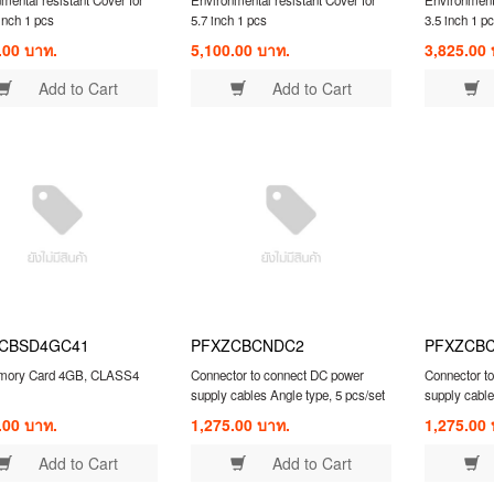
 inch 1 pcs
5.7 inch 1 pcs
3.5 inch 1 p
.00 บาท.
5,100.00 บาท.
3,825.00 
Add to Cart
Add to Cart
CBSD4GC41
PFXZCBCNDC2
PFXZCB
ory Card 4GB, CLASS4
Connector to connect DC power
Connector t
supply cables Angle type, 5 pcs/set
supply cable
pcs/set
.00 บาท.
1,275.00 บาท.
1,275.00 
Add to Cart
Add to Cart