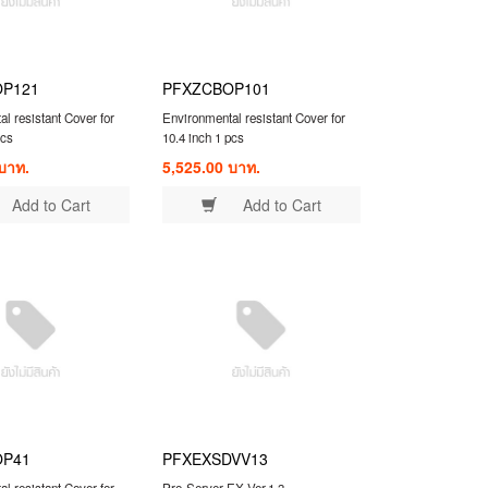
OP121
PFXZCBOP101
l resistant Cover for
Environmental resistant Cover for
pcs
10.4 inch 1 pcs
บาท.
5,525.00 บาท.
Add to Cart
Add to Cart
OP41
PFXEXSDVV13
l resistant Cover for
Pro-Server EX Ver.1.3