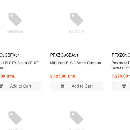
C9CBFX51
PFXZC9CBA51
PFXZC9C
ishi PLC FX Series CPUI/F
Mitsubishi PLC A Series Cable 5m
Panasonic E
5m
Series CPU
.00 บาท.
2,125.00 บาท.
1,275.00 
Add to Cart
Add to Cart