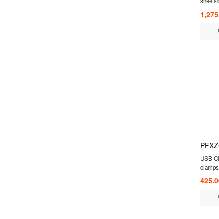
sheets/
1,275
PFXZ
USB Cl
clamps/
425.0