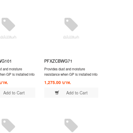
WG101
PFXZCBWG71
st and moisture
Provides dust and moisture
hen GP is installed into
resistance when GP is installed into
 1 piece /10.4-inch T
a solid panel 1 piece /7.5-inch & 7.0-
บาท.
1,275.00 บาท.
llation Gasket
inch Wide Installation Gasket
Add to Cart
Add to Cart