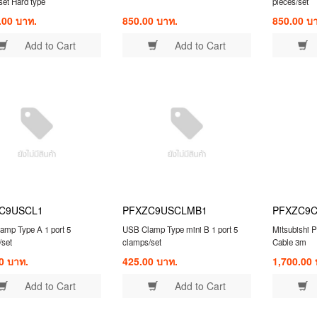
set Hard type
pieces/set
.00 บาท.
850.00 บาท.
850.00 บ
Add to Cart
Add to Cart
C9USCL1
PFXZC9USCLMB1
PFXZC9
amp Type A 1 port 5
USB Clamp Type mini B 1 port 5
Mitsubishi 
set
clamps/set
Cable 3m
0 บาท.
425.00 บาท.
1,700.00 
Add to Cart
Add to Cart