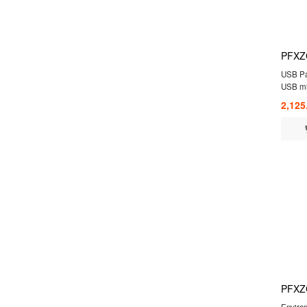
PFXZ
USB Pa
USB mi
2,125
PFXZ
Environ