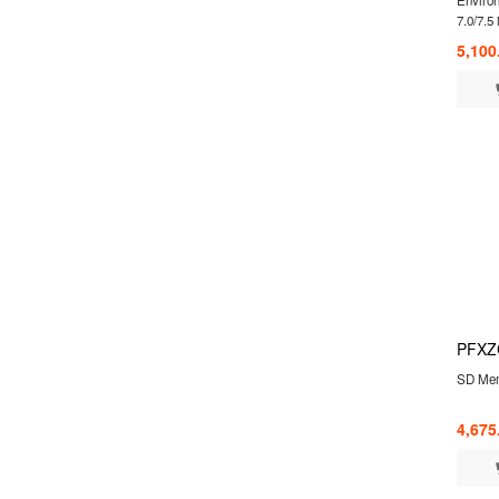
7.0/7.5
5,100
PFXZ
SD Mem
4,675