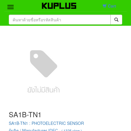
Cart
Home
Brand
Product
Contact
SA1B-TN1
SA1B-TN1 : PHOTOELECTRIC SENSOR
ผู้ผลิต / Manufacturer
IDEC
·
( 1325 view )