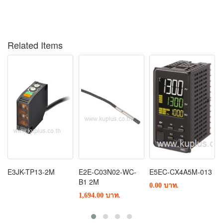
Related Items
E3JK-TP13-2M
E2E-C03N02-WC-
E5EC-CX4A5M-013
B1 2M
0.00 บาท.
1,694.00 บาท.