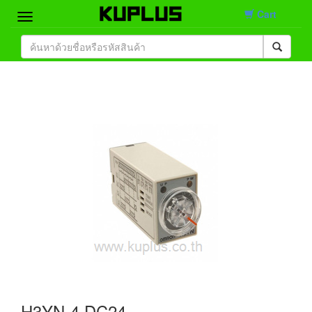
Cart
Home
Brand
Product
Contact
H3YN-4 DC24