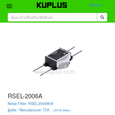
Cart
Home
Brand
Product
Contact
RSEL-2006A
Noise Filter- RSEL-2006W/A
ผู้ผลิต / Manufacturer
TDK
·
( 2416 view )